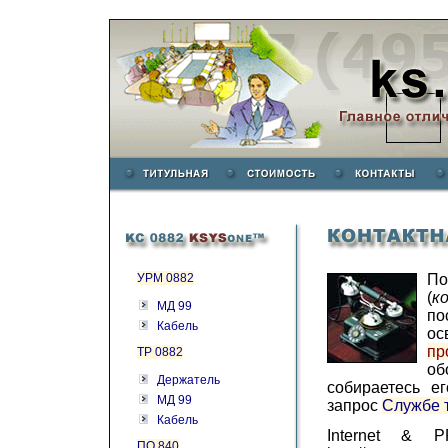
УРМ 0882
П
(
к
МД 99
по
Кабель
ос
пр
ТР 0882
о
Держатель
собираетесь е
МД 99
запрос
Службе 
Кабель
Internet & 
ПО 840