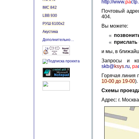
http://www.
pa
ctp.
IMC 842
Почтовый адрес:
LBB 930
404.
РУШ 6100х2
Вы можете:
Акустика
позвонит
Дополнительно…
прислать
и мы, в ближайш
Запросы и ко
skb@
ksys
.ru
,
pa
Горячая линия п
10-00 до 19-00
).
Схемы проезд
Адрес: г. Москв